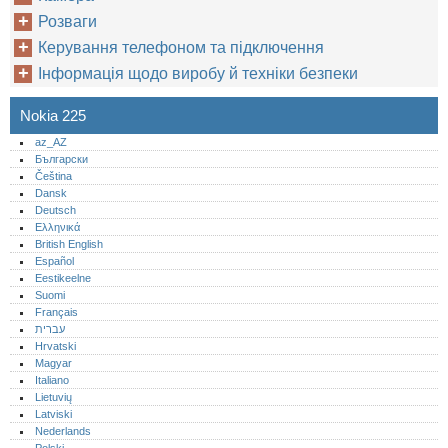
Розваги
Керування телефоном та підключення
Інформація щодо виробу й техніки безпеки
Nokia 225
az_AZ
Български
Čeština
Dansk
Deutsch
Ελληνικά
British English
Español
Eestikeelne
Suomi
Français
עברית
Hrvatski
Magyar
Italiano
Lietuvių
Latviski
Nederlands