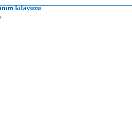
anım kılavuzu
5