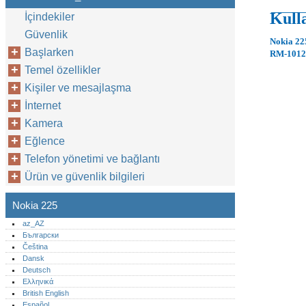
Kull
İçindekiler
Güvenlik
Nokia 22
Başlarken
RM-1012
Temel özellikler
Kişiler ve mesajlaşma
İnternet
Kamera
Eğlence
Telefon yönetimi ve bağlantı
Ürün ve güvenlik bilgileri
Nokia 225
az_AZ
Български
Čeština
Dansk
Deutsch
Ελληνικά
British English
Español