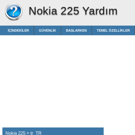
Nokia 225 Yardım
İÇINDEKILER
GÜVENLIK
BAŞLARKEN
TEMEL ÖZELLIKLER
Nokia 225 > tr_TR