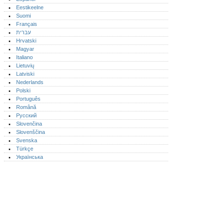
Eestikeelne
Suomi
Français
עברית
Hrvatski
Magyar
Italiano
Lietuvių
Latviski
Nederlands
Polski
Português‎
Română
Русский
Slovenčina
Slovenščina
Svenska
Türkçe
Українська