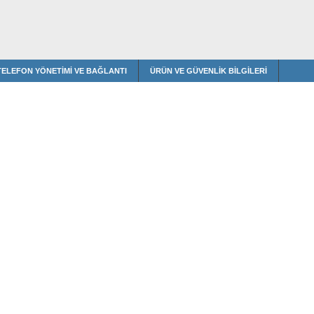
TELEFON YÖNETIMI VE BAĞLANTI
ÜRÜN VE GÜVENLIK BILGILERI