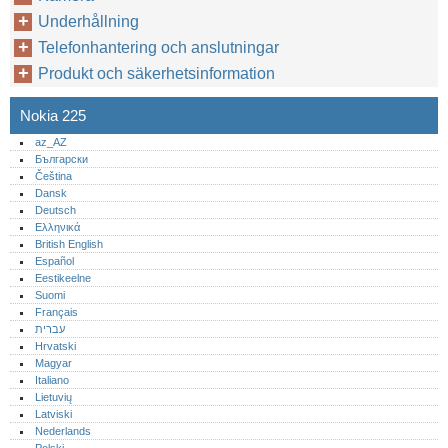
Underhållning
Telefonhantering och anslutningar
Produkt och säkerhetsinformation
Nokia 225
az_AZ
Български
Čeština
Dansk
Deutsch
Ελληνικά
British English
Español
Eestikeelne
Suomi
Français
עברית
Hrvatski
Magyar
Italiano
Lietuvių
Latviski
Nederlands