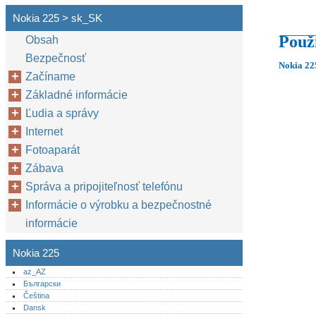
Nokia 225 > sk_SK
Použ
Obsah
Bezpečnosť
Nokia 22
Začíname
Základné informácie
Ľudia a správy
Internet
Fotoaparát
Zábava
Správa a pripojiteľnosť telefónu
Informácie o výrobku a bezpečnostné
informácie
Nokia 225
az_AZ
Български
Čeština
Dansk