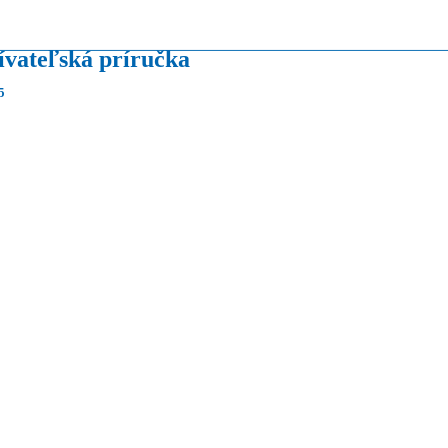
ívateľská príručka
5