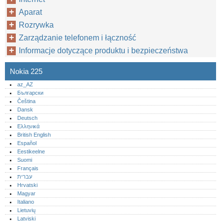
Aparat
Rozrywka
Zarządzanie telefonem i łączność
Informacje dotyczące produktu i bezpieczeństwa
Nokia 225
az_AZ
Български
Čeština
Dansk
Deutsch
Ελληνικά
British English
Español
Eestikeelne
Suomi
Français
עברית
Hrvatski
Magyar
Italiano
Lietuvių
Latviski