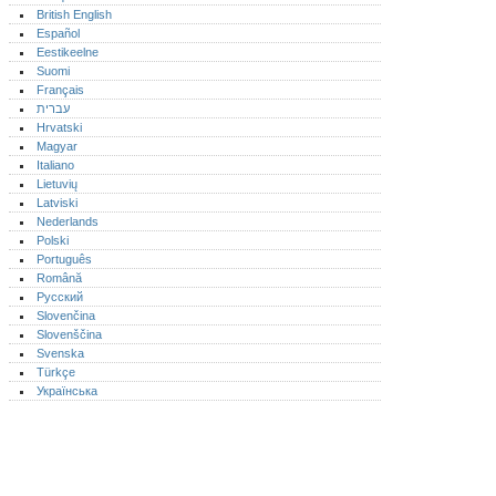
British English
Español
Eestikeelne
Suomi
Français
עברית
Hrvatski
Magyar
Italiano
Lietuvių
Latviski
Nederlands
Polski
Português‎
Română
Русский
Slovenčina
Slovenščina
Svenska
Türkçe
Українська