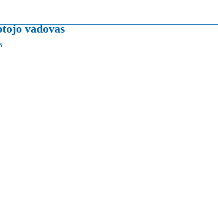
otojo vadovas
5