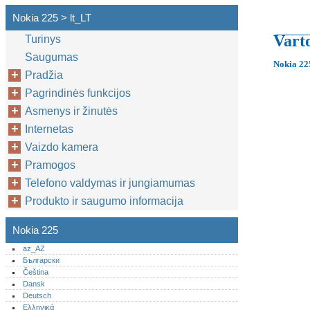
Nokia 225 > lt_LT
Vart
Turinys
Saugumas
Nokia 22
Pradžia
Pagrindinės funkcijos
Asmenys ir žinutės
Internetas
Vaizdo kamera
Pramogos
Telefono valdymas ir jungiamumas
Produkto ir saugumo informacija
Nokia 225
az_AZ
Български
Čeština
Dansk
Deutsch
Ελληνικά