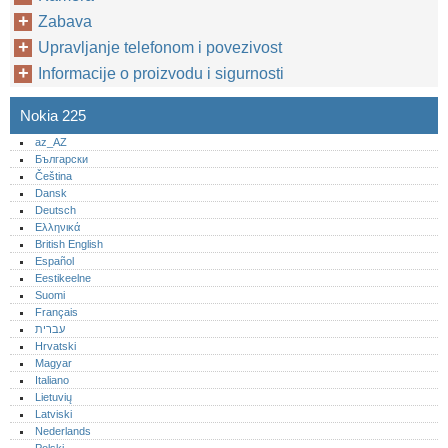
Zabava
Upravljanje telefonom i povezivost
Informacije o proizvodu i sigurnosti
Nokia 225
az_AZ
Български
Čeština
Dansk
Deutsch
Ελληνικά
British English
Español
Eestikeelne
Suomi
Français
עברית
Hrvatski
Magyar
Italiano
Lietuvių
Latviski
Nederlands