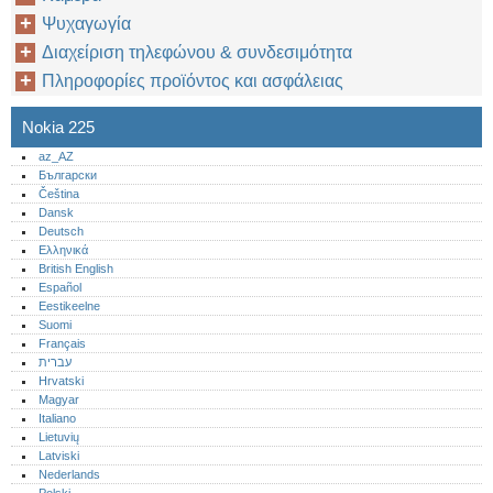
Ψυχαγωγία
Διαχείριση τηλεφώνου & συνδεσιμότητα
Πληροφορίες προϊόντος και ασφάλειας
Nokia 225
az_AZ
Български
Čeština
Dansk
Deutsch
Ελληνικά
British English
Español
Eestikeelne
Suomi
Français
עברית
Hrvatski
Magyar
Italiano
Lietuvių
Latviski
Nederlands