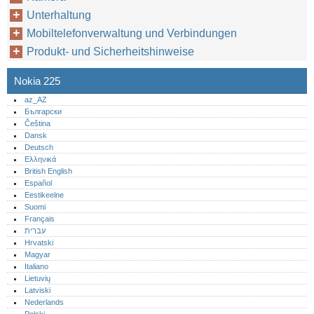
Unterhaltung
Mobiltelefonverwaltung und Verbindungen
Produkt- und Sicherheitshinweise
Nokia 225
az_AZ
Български
Čeština
Dansk
Deutsch
Ελληνικά
British English
Español
Eestikeelne
Suomi
Français
עברית
Hrvatski
Magyar
Italiano
Lietuvių
Latviski
Nederlands