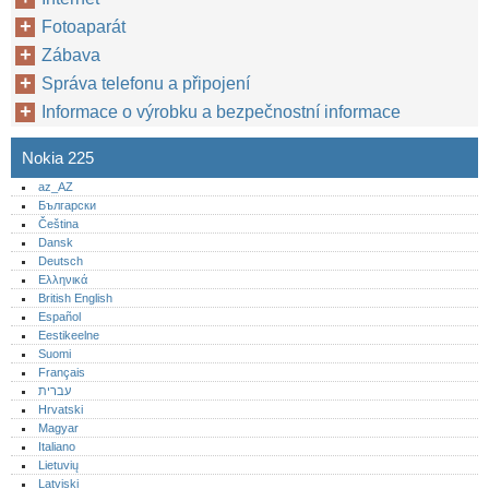
Fotoaparát
Zábava
Správa telefonu a připojení
Informace o výrobku a bezpečnostní informace
Nokia 225
az_AZ
Български
Čeština
Dansk
Deutsch
Ελληνικά
British English
Español
Eestikeelne
Suomi
Français
עברית
Hrvatski
Magyar
Italiano
Lietuvių
Latviski